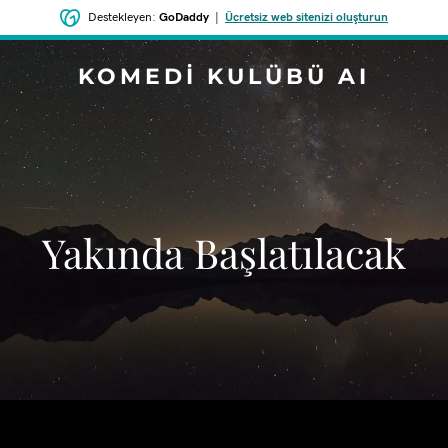
Destekleyen:
GoDaddy
|
Ücretsiz web sitenizi oluşturun
KOMEDI KULÜBÜ AI
‌Yakında Başlatılacak